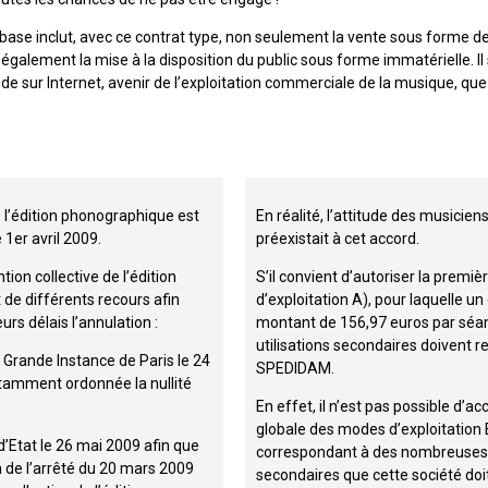
 base inclut, avec ce contrat type, non seulement la vente sous forme 
lement la mise à la disposition du public sous forme immatérielle. Il s
de sur Internet, avenir de l’exploitation commerciale de la musique, qu
e l’édition phonographique est
En réalité, l’attitude des musiciens
 1er avril 2009.
préexistait à cet accord.
tion collective de l’édition
S’il convient d’autoriser la premi
 de différents recours afin
d’exploitation A), pour laquelle u
urs délais l’annulation :
montant de 156,97 euros par séanc
utilisations secondaires doivent re
e Grande Instance de Paris le 24
SPEDIDAM.
otamment ordonnée la nullité
En effet, il n’est pas possible d’a
globale des modes d’exploitation B,
 d’Etat le 26 mai 2009 afin que
correspondant à des nombreuses u
n de l’arrêté du 20 mars 2009
secondaires que cette société doi