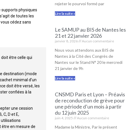
rejeter le pourvoi formé par
de supports physiques
Lire la suite »
’agit de toutes les
e vous cédez sans
Le SAMUP au BIS de Nantes les
21 et 22 janvier 2026
janvier 8, 2026
Aucun commentaire
Nous vous attendons aux BIS de
Nantes à la Cité des Congrès de
 doit être celle qui
Nantes sur le Stand N° 20 le mercredi
21 janvier de 9h
ère destination (mode
Lire la suite »
n cachet minimal d’un
e doit être versé, les
ster confiées à la
CNSMD Paris et Lyon – Préavis
de reconduction de grève pour
une période d’un mois à partir
ccepter une cession
du 12 juin 2025
 C, D et E,
juin 4, 2025
Aucun commentaire
tilisations
t être en mesure de
Madame la Ministre, Par le présent