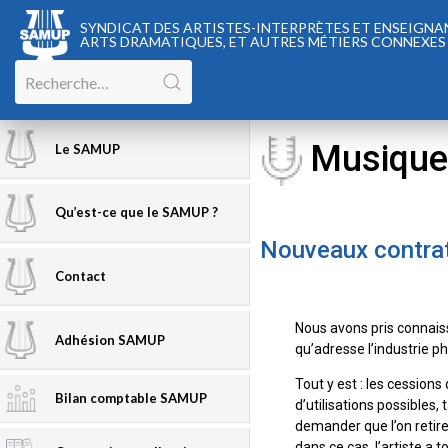
SYNDICAT DES ARTISTES-INTERPRÈTES ET ENSEIGNANT
ARTS DRAMATIQUES, ET AUTRES MÉTIERS CONNEXES
Musique
Le SAMUP
Qu’est-ce que le SAMUP ?
Nouveaux contrat
Contact
Nous avons pris connais
Adhésion SAMUP
qu’adresse l’industrie p
Tout y est : les cession
Bilan comptable SAMUP
d’utilisations possibles
demander que l’on retire
dans ce cas, l’artiste a 