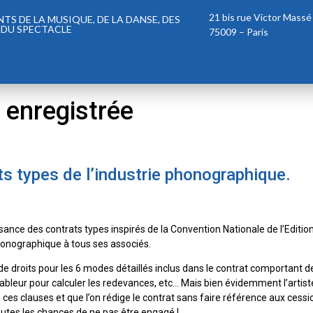
21 bis rue Victor Massé
S DE LA MUSIQUE, DE LA DANSE, DES
 DU SPECTACLE
75009 – Paris
 enregistrée
s types de l’industrie phonographique.
sance des contrats types inspirés de la Convention Nationale de l’Edit
honographique à tous ses associés.
s de droits pour les 6 modes détaillés inclus dans le contrat comportant d
, tableur pour calculer les redevances, etc… Mais bien évidemment l’artis
 ces clauses et que l’on rédige le contrat sans faire référence aux cessi
toutes les chances de ne pas être engagé !