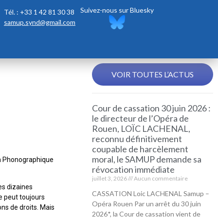
Suivez-nous sur Bluesky
Tél. : +33 1 42 81 30 38
samup.synd@gmail.com
VOIR TOUTES L’ACTUS
Cour de cassation 30 juin 2026 :
le directeur de l’Opéra de
Rouen, LOÏC LACHENAL,
reconnu définitivement
coupable de harcèlement
moral, le SAMUP demande sa
ion Phonographique
révocation immédiate
juillet 3, 2026
Aucun commentaire
es dizaines
CASSATION Loic LACHENAL Samup –
te peut toujours
Opéra Rouen Par un arrêt du 30 juin
ons de droits. Mais
2026*, la Cour de cassation vient de